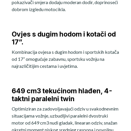
pokazivači smjera dodaju moderan dodir, doprinoseći
dobrom izgledu motocikla.
Ovjes s dugim hodom i kotači od
17”.
Kombinacija ovjesa s dugim hodom i sportskih kotača
od 17” omogućuje zabavnu, sportsku vožnju na
najrazličitijim cestama i uvjetima.
649 cm3 tekućinom hlađen, 4-
taktni paralelni twin
Optimiziran za zadovoljavajući odziv u svakodnevnim
situacijama vožnje, uzbudljivi paralelni dvostruki
motor od 649 cm3 nudi gladak, linearan odziv, snažan
okretni moment niskog srednjeg raspona i povoljnu