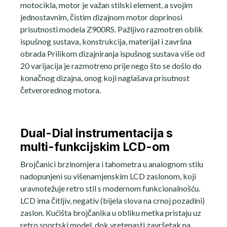
motocikla, motor je važan stilski element, a svojim
jednostavnim, čistim dizajnom motor doprinosi
prisutnosti modela Z900RS. Pažljivo razmotren oblik
ispušnog sustava, konstrukcija, materijal i završna
obrada Prilikom dizajniranja ispušnog sustava više od
20 varijacija je razmotreno prije nego što se došlo do
konačnog dizajna, onog koji naglašava prisutnost
četverorednog motora.
Dual-Dial instrumentacija s
multi-funkcijskim LCD-om
Brojčanici brzinomjera i tahometra u analognom stilu
nadopunjeni su višenamjenskim LCD zaslonom, koji
uravnotežuje retro stil s modernom funkcionalnošću.
LCD ima čitljiv, negativ (bijela slova na crnoj pozadini)
zaslon. Kućišta brojčanika u obliku metka pristaju uz
retro sportski model, dok vretenasti završetak na