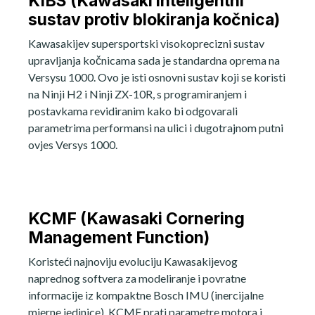
KIBS (Kawasaki inteligentni
sustav protiv blokiranja kočnica)
Kawasakijev supersportski visokoprecizni sustav
upravljanja kočnicama sada je standardna oprema na
Versysu 1000. Ovo je isti osnovni sustav koji se koristi
na Ninji H2 i Ninji ZX-10R, s programiranjem i
postavkama revidiranim kako bi odgovarali
parametrima performansi na ulici i dugotrajnom putni
ovjes Versys 1000.
KCMF (Kawasaki Cornering
Management Function)
Koristeći najnoviju evoluciju Kawasakijevog
naprednog softvera za modeliranje i povratne
informacije iz kompaktne Bosch IMU (inercijalne
mjerne jedinice), KCMF prati parametre motora i