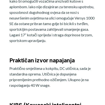
kako bi omogućili vozačima urezivati kutove s
aplombom. Iako nije dizajniran za terensku upotrebu,
sposobnost dugohodnog ovjesa da se nosi s
nesavršenim uvjetima na ulici omogućuje Versys 1000
SE da ostane pribran tamo gdje bi bicikli s tvrđim,
sportskijim postavama zahtijevali smanjenje gasa.
Lagani 17” kotači sprijeda i straga doprinose brzom,
sportskom upravljanju.
Praktičan izvor napajanja
Praktično smještena u kokpitu, DC utičnica, sada je
standardna oprema. Utičnica je dopunjena
pripremljenim prethodno ožičenjem. Ukupno je na
raspolaganju 40 W snage.