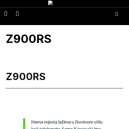
Z900RS
Z900RS
Nema mjesta lažima u životnom stilu
koji odaberete. Samo Kawasaki ima