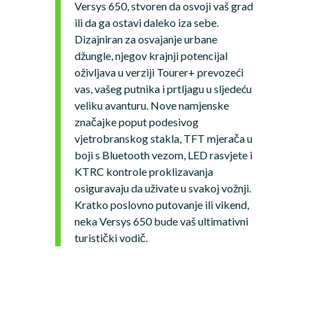
Versys 650, stvoren da osvoji vaš grad
ili da ga ostavi daleko iza sebe.
Dizajniran za osvajanje urbane
džungle, njegov krajnji potencijal
oživljava u verziji Tourer+ prevozeći
vas, vašeg putnika i prtljagu u sljedeću
veliku avanturu. Nove namjenske
značajke poput podesivog
vjetrobranskog stakla, TFT mjerača u
boji s Bluetooth vezom, LED rasvjete i
KTRC kontrole proklizavanja
osiguravaju da uživate u svakoj vožnji.
Kratko poslovno putovanje ili vikend,
neka Versys 650 bude vaš ultimativni
turistički vodič.