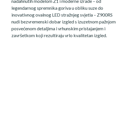
nadahnutih modelom Z1 i moderne izrade – od
legendarnog spremnika goriva u obliku suze do
inovativnog ovalnog LED stražnjeg svjetla – Z900RS
nudi bezvremenski dobar izgled s izuzetnom pažnjom
posvećenom detaljima i vrhunskim pristajanjem i
završetkom koji rezultiraju vrlo kvalitetan izgled.