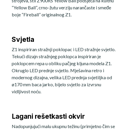
strojeva, stil Z900RS Yellow Ball podsjeća na kultnu
“Yellow Ball”, crno-žutu verziju narančaste i smeđe
boje “Fireball” originalnog Z1.
Svjetla
Z1 inspiriran stražnji poklopac i LED stražnje svjetlo.
Tekući dizajn stražnjeg poklopca inspiriran je
poklopcem repa u obliku pačjeg kljuna modela Z1.
Okruglo LED prednje svjetlo. Mješavina retro i
modernog dizajna, velika LED prednja svjetiljka od
ø170 mm baca jarko, bijelo svjetlo za izvrsnu
vidljivost noću.
Lagani rešetkasti okvir
Nadopunjujući malu ukupnu težinu (primjetno čim se