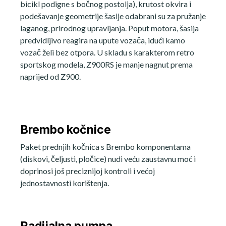
bicikl podigne s bočnog postolja), krutost okvira i
podešavanje geometrije šasije odabrani su za pružanje
laganog, prirodnog upravljanja. Poput motora, šasija
predvidljivo reagira na upute vozača, idući kamo
vozač želi bez otpora. U skladu s karakterom retro
sportskog modela, Z900RS je manje nagnut prema
naprijed od Z900.
Brembo kočnice
Paket prednjih kočnica s Brembo komponentama
(diskovi, čeljusti, pločice) nudi veću zaustavnu moć i
doprinosi još preciznijoj kontroli i većoj
jednostavnosti korištenja.
Radijalna pumpa