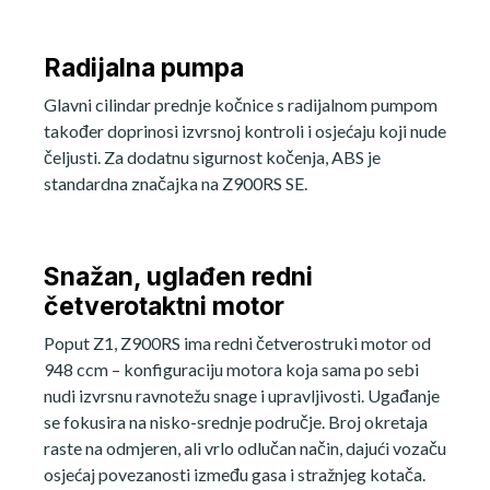
Radijalna pumpa
Glavni cilindar prednje kočnice s radijalnom pumpom
također doprinosi izvrsnoj kontroli i osjećaju koji nude
čeljusti. Za dodatnu sigurnost kočenja, ABS je
standardna značajka na Z900RS SE.
Snažan, uglađen redni
četverotaktni motor
Poput Z1, Z900RS ima redni četverostruki motor od
948 ccm – konfiguraciju motora koja sama po sebi
nudi izvrsnu ravnotežu snage i upravljivosti. Ugađanje
se fokusira na nisko-srednje područje. Broj okretaja
raste na odmjeren, ali vrlo odlučan način, dajući vozaču
osjećaj povezanosti između gasa i stražnjeg kotača.