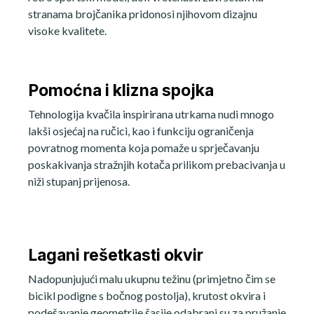
stranama brojčanika pridonosi njihovom dizajnu
visoke kvalitete.
Pomoćna i klizna spojka
Tehnologija kvačila inspirirana utrkama nudi mnogo
lakši osjećaj na ručici, kao i funkciju ograničenja
povratnog momenta koja pomaže u sprječavanju
poskakivanja stražnjih kotača prilikom prebacivanja u
niži stupanj prijenosa.
Lagani rešetkasti okvir
Nadopunjujući malu ukupnu težinu (primjetno čim se
bicikl podigne s bočnog postolja), krutost okvira i
podešavanje geometrije šasije odabrani su za pružanje