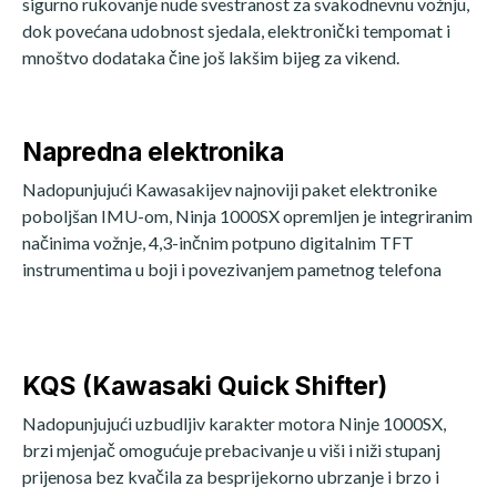
sigurno rukovanje nude svestranost za svakodnevnu vožnju,
dok povećana udobnost sjedala, elektronički tempomat i
mnoštvo dodataka čine još lakšim bijeg za vikend.
Napredna elektronika
Nadopunjujući Kawasakijev najnoviji paket elektronike
poboljšan IMU-om, Ninja 1000SX opremljen je integriranim
načinima vožnje, 4,3-inčnim potpuno digitalnim TFT
instrumentima u boji i povezivanjem pametnog telefona
KQS (Kawasaki Quick Shifter)
Nadopunjujući uzbudljiv karakter motora Ninje 1000SX,
brzi mjenjač omogućuje prebacivanje u viši i niži stupanj
prijenosa bez kvačila za besprijekorno ubrzanje i brzo i