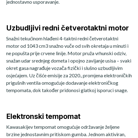
jednostavno usporavanje.
Uzbudljivi redni četverotaktni motor
Snažni tekućinom hlađeni 4-taktni redni četverotaktni
motor od 1043 cm3 snažno vuče od svih okretaja u minuti i
ne popušta prije crvene linije. Motor pruža vrhunski odziv,
snažan udar srednjeg dometa i opojno zavijanje usisa – svaki
okret gasa nagrađuje vozača fizički i slušno uzbudljivim
osjećajem. Uz čišće emisije za 2020., promjena elektroničkih
prigušnih ventila omogućuje dodavanje elektroničkog
tempomata, dok također pridonosi glatkoj isporuci snage.
Elektronski tempomat
Kawasakijev tempomat omogućuje održavanje željene
brzine jednostavnim pritiskom gumba. Jednom aktiviran,