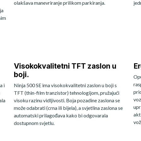
olakšava manevriranje prilikom parkiranja.
jed
ja
nim
Visokokvalitetni TFT zaslon u
Er
boji.
Opu
ras
a i
Ninja 500 SE ima visokokvalitetni zaslon u boji s
pri
u
TFT (thin-film tranzistor) tehnologijom, pružajući
voz
ala
visoku razinu vidljivosti. Boja pozadine zaslona se
upr
može odabrati (crna ili bijela), a svjetlina zaslona se
akt
automatski prilagođava kako bi odgovarala
vož
dostupnom svjetlu.