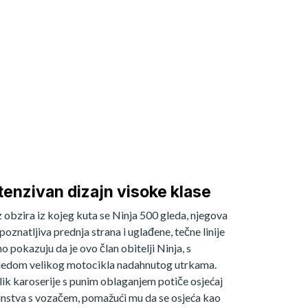
tenzivan dizajn visoke klase
 obzira iz kojeg kuta se Ninja 500 gleda, njegova
poznatljiva prednja strana i uglađene, tečne linije
no pokazuju da je ovo član obitelji Ninja, s
ledom velikog motocikla nadahnutog utrkama.
ik karoserije s punim oblaganjem potiče osjećaj
instva s vozačem, pomažući mu da se osjeća kao