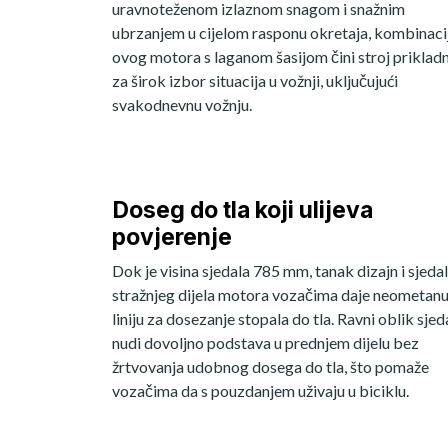
uravnoteženom izlaznom snagom i snažnim
ubrzanjem u cijelom rasponu okretaja, kombinaci
ovog motora s laganom šasijom čini stroj priklad
za širok izbor situacija u vožnji, uključujući
svakodnevnu vožnju.
Doseg do tla koji ulijeva
povjerenje
Dok je visina sjedala 785 mm, tanak dizajn i sjedal
stražnjeg dijela motora vozačima daje neometan
liniju za dosezanje stopala do tla. Ravni oblik sjed
nudi dovoljno podstava u prednjem dijelu bez
žrtvovanja udobnog dosega do tla, što pomaže
vozačima da s pouzdanjem uživaju u biciklu.