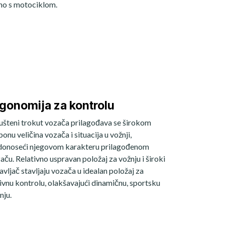
no s motociklom.
gonomija za kontrolu
šteni trokut vozača prilagođava se širokom
ponu veličina vozača i situacija u vožnji,
donoseći njegovom karakteru prilagođenom
aču. Relativno uspravan položaj za vožnju i široki
avljač stavljaju vozača u idealan položaj za
ivnu kontrolu, olakšavajući dinamičnu, sportsku
nju.