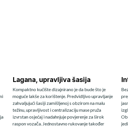
Lagana, upravljiva šasija
In
Kompaktno kućište dizajnirano je da bude što je
Bez
ni
moguće lakše za korištenje. Predvidljivo upravljanje
pre
zahvaljujući šasiji zamišljenoj s obzirom na malu
jas
težinu, upravljivost i centralizaciju mase pruža
izg
ja
izvrstan osjećaj i nadahnjuje povjerenje za širok
Obl
raspon vozača. Jednostavno rukovanje također
jed