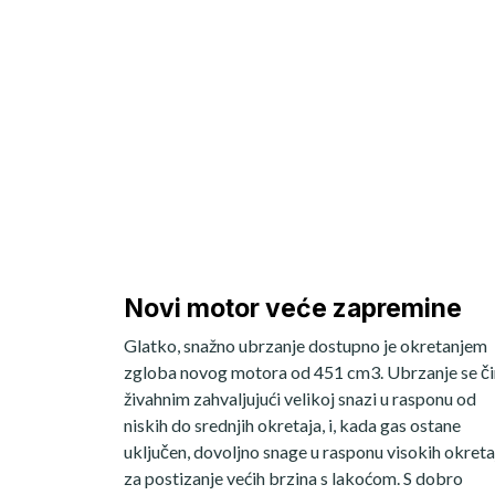
Novi motor veće zapremine
Glatko, snažno ubrzanje dostupno je okretanjem
zgloba novog motora od 451 cm3. Ubrzanje se či
živahnim zahvaljujući velikoj snazi u rasponu od
niskih do srednjih okretaja, i, kada gas ostane
uključen, dovoljno snage u rasponu visokih okreta
za postizanje većih brzina s lakoćom. S dobro