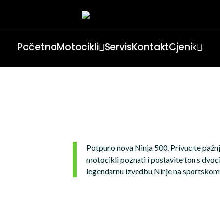
Početna
Motocikli
Servis
Kontakt
Cjenik
Potpuno nova Ninja 500. Privucite pažnj
motocikli poznati i postavite ton s dvo
legendarnu izvedbu Ninje na sportskom