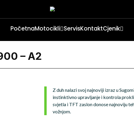
Početna
Motocikli
Servis
Kontakt
Cjenik
 900 – A2
Z duh nalazi svoj najnoviji izraz u Sug
instinktivno upravljanje i kontrola prok
svjetla i TFT zaslon donose najnoviju t
vožnjom.