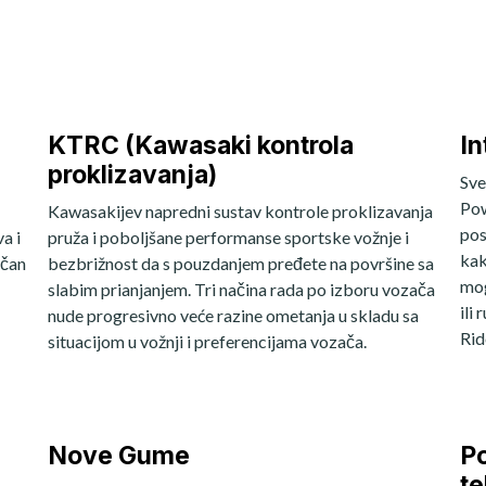
KTRC (Kawasaki kontrola
In
proklizavanja)
Sve
Pow
Kawasakijev napredni sustav kontrole proklizavanja
pos
a i
pruža i poboljšane performanse sportske vožnje i
kak
ačan
bezbrižnost da s pouzdanjem pređete na površine sa
mog
slabim prianjanjem. Tri načina rada po izboru vozača
ili
nude progresivno veće razine ometanja u skladu sa
Rid
situacijom u vožnji i preferencijama vozača.
Nove Gume
P
t