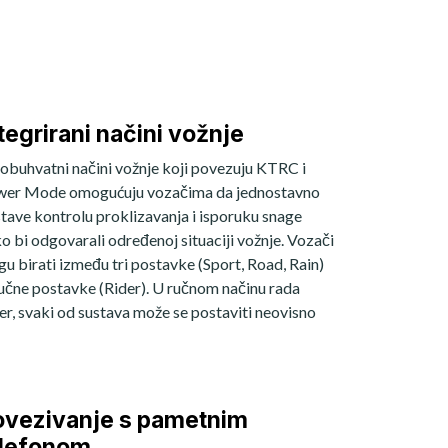
tegrirani načini vožnje
obuhvatni načini vožnje koji povezuju KTRC i
er Mode omogućuju vozačima da jednostavno
tave kontrolu proklizavanja i isporuku snage
o bi odgovarali određenoj situaciji vožnje. Vozači
u birati između tri postavke (Sport, Road, Rain)
 ručne postavke (Rider). U ručnom načinu rada
er, svaki od sustava može se postaviti neovisno
ovezivanje s pametnim
elefonom