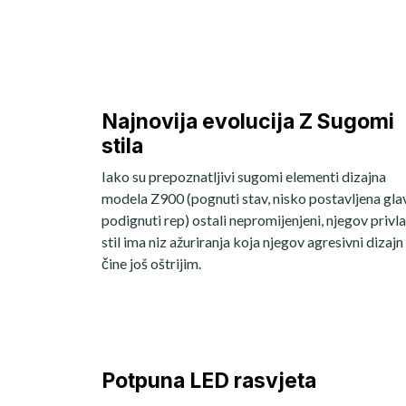
Najnovija evolucija Z Sugomi
stila
Iako su prepoznatljivi sugomi elementi dizajna
modela Z900 (pognuti stav, nisko postavljena glav
podignuti rep) ostali nepromijenjeni, njegov privl
stil ima niz ažuriranja koja njegov agresivni dizajn
čine još oštrijim.
Potpuna LED rasvjeta