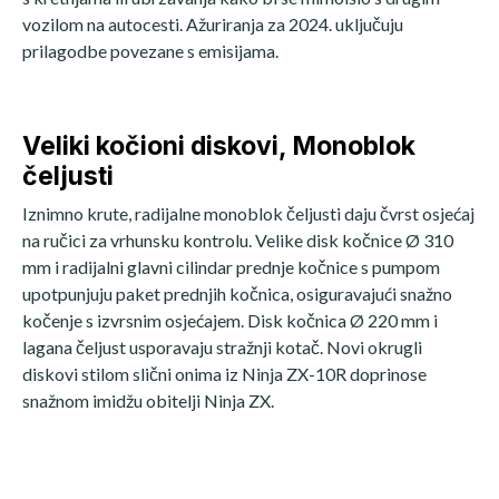
vozilom na autocesti. Ažuriranja za 2024. uključuju
prilagodbe povezane s emisijama.
Veliki kočioni diskovi, Monoblok
čeljusti
Iznimno krute, radijalne monoblok čeljusti daju čvrst osjećaj
na ručici za vrhunsku kontrolu. Velike disk kočnice Ø 310
mm i radijalni glavni cilindar prednje kočnice s pumpom
upotpunjuju paket prednjih kočnica, osiguravajući snažno
kočenje s izvrsnim osjećajem. Disk kočnica Ø 220 mm i
lagana čeljust usporavaju stražnji kotač. Novi okrugli
diskovi stilom slični onima iz Ninja ZX-10R doprinose
snažnom imidžu obitelji Ninja ZX.