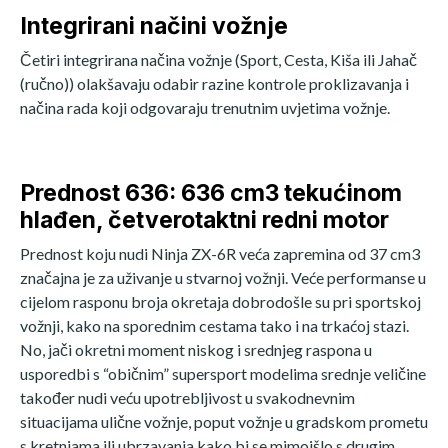
Integrirani načini vožnje
Četiri integrirana načina vožnje (Sport, Cesta, Kiša ili Jahač
(ručno)) olakšavaju odabir razine kontrole proklizavanja i
načina rada koji odgovaraju trenutnim uvjetima vožnje.
Prednost 636: 636 cm3 tekućinom
hlađen, četverotaktni redni motor
Prednost koju nudi Ninja ZX-6R veća zapremina od 37 cm3
značajna je za uživanje u stvarnoj vožnji. Veće performanse u
cijelom rasponu broja okretaja dobrodošle su pri sportskoj
vožnji, kako na sporednim cestama tako i na trkaćoj stazi.
No, jači okretni moment niskog i srednjeg raspona u
usporedbi s “običnim” supersport modelima srednje veličine
također nudi veću upotrebljivost u svakodnevnim
situacijama ulične vožnje, poput vožnje u gradskom prometu
s kretnjama ili ubrzavanja kako bi se mimoišlo s drugim