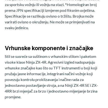
za sportsku vožnju ili vožnju na stazi. *Homologiran broj
prema JPN specifikaciji izmjeren pod fiksnim uvjetima.
Specifikacije se razlikuju ovisno o tržištu. Brojka može
varirati ovisno o okruženju. Ne može se primjenjivati ​​na
svaku jedinicu.
Vrhunske komponente i značajke
Stil se susreće sa suštinom s vrhunskim stilom i paketom
visoke klase Ninja ZX-4R. Agresivni izgled nadopunjuju
vrhunske značajke kao što su TFT instrumenti u boji koji
pružaju jasne informacije, integrirani načini vožnje koji
povezuju kontrolu proklizavanja i načine rada za
jednostavno postavljanje stroja, a na Ninji ZX-4R SE i ZX-
4RR brzi mjenjač za brzo i jednostavno mijenjanje brzina
promjene.