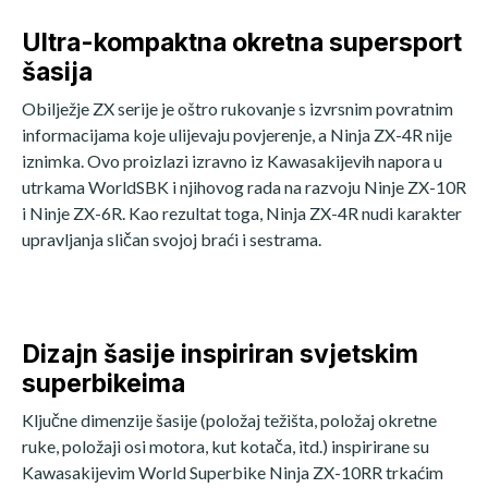
Ultra-kompaktna okretna supersport
šasija
Obilježje ZX serije je oštro rukovanje s izvrsnim povratnim
informacijama koje ulijevaju povjerenje, a Ninja ZX-4R nije
iznimka. Ovo proizlazi izravno iz Kawasakijevih napora u
utrkama WorldSBK i njihovog rada na razvoju Ninje ZX-10R
i Ninje ZX-6R. Kao rezultat toga, Ninja ZX-4R nudi karakter
upravljanja sličan svojoj braći i sestrama.
Dizajn šasije inspiriran svjetskim
superbikeima
Ključne dimenzije šasije (položaj težišta, položaj okretne
ruke, položaji osi motora, kut kotača, itd.) inspirirane su
Kawasakijevim World Superbike Ninja ZX-10RR trkaćim