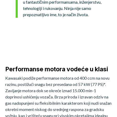
u fantastičnim performansama, inženjerstvu,
tehnologiji i rukovanju. Ninja nije samo
prepoznatljivo ime, to je način života.
Performanse motora vodeće u klasi
Kawasaki podiže performanse motora od 400 ccm na novu
razinu, postižući snagu bez presedana od 57 kW (77 PS)*.
Zavijanje motora dok se okreće iznad 15.000 min-1
doprinosi ushićenju vozača. Brza priroda i izravan odziv na
gas nadopunjeni su fleksibilnim karakterom koji nudi snažan
okretni moment niskog do srednjeg raspona za gradsku
vožnju, kao i vrišteću snagu pri visokim okretajima idealnu