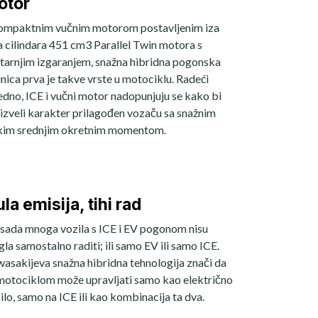
otor
ompaktnim vučnim motorom postavljenim iza
a cilindara 451 cm3 Parallel Twin motora s
tarnjim izgaranjem, snažna hibridna pogonska
inica prva je takve vrste u motociklu. Radeći
edno, ICE i vučni motor nadopunjuju se kako bi
izveli karakter prilagođen vozaču sa snažnim
kim srednjim okretnim momentom.
la emisija, tihi rad
sada mnoga vozila s ICE i EV pogonom nisu
la samostalno raditi; ili samo EV ili samo ICE.
asakijeva snažna hibridna tehnologija znači da
motociklom može upravljati samo kao električno
ilo, samo na ICE ili kao kombinacija ta dva.