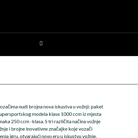
 vozačima nudi brojna nova iskustva u vožnji: paket
 supersportskog modela klase 1000 ccm iz mjesta
aka 250 ccm -klasa. S tri različita načina vožnje
žnje i brojne inovativne značajke koje vozači
enja igru, otvarajući novu eru u iskustvu vožnje.