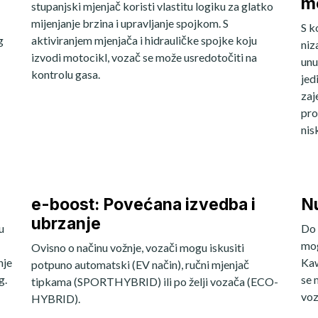
m
stupanjski mjenjač koristi vlastitu logiku za glatko
mijenjanje brzina i upravljanje spojkom. S
S k
g
aktiviranjem mjenjača i hidrauličke spojke koju
niz
izvodi motocikl, vozač se može usredotočiti na
unu
kontrolu gasa.
jed
zaj
pro
nis
e-boost: Povećana izvedba i
Nu
ubrzanje
u
Do 
mog
Ovisno o načinu vožnje, vozači mogu iskusiti
nje
Kaw
potpuno automatski (EV način), ručni mjenjač
g.
se 
tipkama (SPORTHYBRID) ili po želji vozača (ECO-
voz
HYBRID).