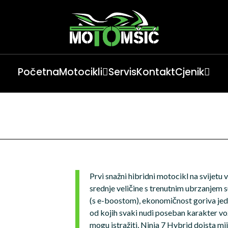
Početna
Motocikli
Servis
Kontakt
Cjenik
Prvi snažni hibridni motocikl na svijetu
srednje veličine s trenutnim ubrzanjem
(s e-boostom), ekonomičnost goriva jedn
od kojih svaki nudi poseban karakter vo
mogu istražiti, Ninja 7 Hybrid doista mij