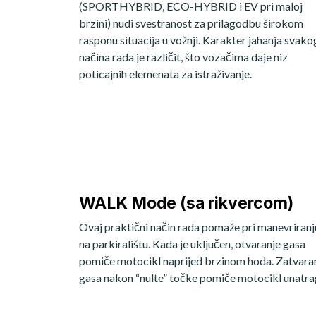
(SPORTHYBRID, ECO-HYBRID i EV pri maloj
brzini) nudi svestranost za prilagodbu širokom
rasponu situacija u vožnji. Karakter jahanja svako
načina rada je različit, što vozačima daje niz
poticajnih elemenata za istraživanje.
WALK Mode (sa rikvercom)
Ovaj praktični način rada pomaže pri manevriranj
na parkiralištu. Kada je uključen, otvaranje gasa
pomiče motocikl naprijed brzinom hoda. Zatvara
gasa nakon “nulte” točke pomiče motocikl unatra